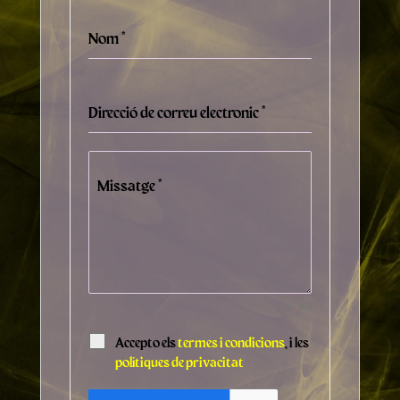
Nom
*
Direcció de correu electronic
*
Missatge
*
0 / 180
Accepto els
termes i condicions
, i les
polítiques de privacitat