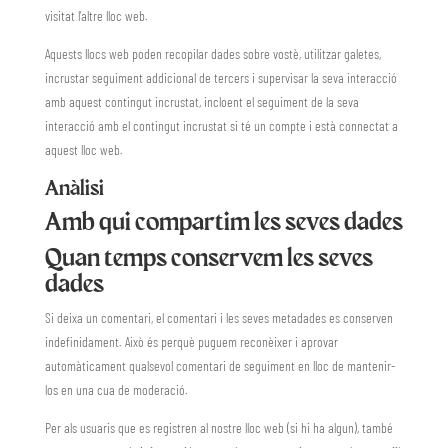
visitat l’altre lloc web.
Aquests llocs web poden recopilar dades sobre vostè, utilitzar galetes,
incrustar seguiment addicional de tercers i supervisar la seva interacció
amb aquest contingut incrustat, incloent el seguiment de la seva
interacció amb el contingut incrustat si té un compte i està connectat a
aquest lloc web.
Anàlisi
Amb qui compartim les seves dades
Quan temps conservem les seves
dades
Si deixa un comentari, el comentari i les seves metadades es conserven
indefinidament. Això és perquè puguem reconèixer i aprovar
automàticament qualsevol comentari de seguiment en lloc de mantenir-
los en una cua de moderació.
Per als usuaris que es registren al nostre lloc web (si hi ha algun), també