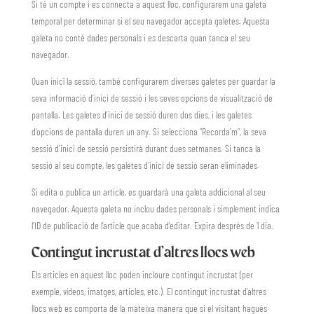
Si té un compte i es connecta a aquest lloc, configurarem una galeta
temporal per determinar si el seu navegador accepta galetes. Aquesta
galeta no conté dades personals i es descarta quan tanca el seu
navegador.
Quan inicï la sessió, també configurarem diverses galetes per guardar la
seva informació d’inici de sessió i les seves opcions de visualització de
pantalla. Les galetes d’inici de sessió duren dos dies, i les galetes
d’opcions de pantalla duren un any. Si selecciona “Recorda’m”, la seva
sessió d’inici de sessió persistirà durant dues setmanes. Si tanca la
sessió al seu compte, les galetes d’inici de sessió seran eliminades.
Si edita o publica un article, es guardarà una galeta addicional al seu
navegador. Aquesta galeta no inclou dades personals i simplement indica
l’ID de publicació de l’article que acaba d’editar. Expira després de 1 dia.
Contingut incrustat d’altres llocs web
Els articles en aquest lloc poden incloure contingut incrustat (per
exemple, vídeos, imatges, articles, etc.). El contingut incrustat d’altres
llocs web es comporta de la mateixa manera que si el visitant hagués