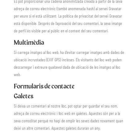
Es pot proporcionar una cadena anonimitzada creada a partir de la seva
adreça de correu electrònic (també anomenada hash) al servei Gravatar
per veure si el està utilitzant. La política de privacitat del servei Gravatar
està disponible. Després de l’aprovació del seu comentari, la seva imatge
de perfil és visible per al públic en el context del seu comentari.
Multimèdia
Si carrega imatges al lloc web, ha d’evitar carregar imatges amb dades de
ubicació incrustades (EXIF GPS) incloses. Els visitants del lloc web poden
descarregar i extreure qualsevol dada de ubicació de les imatges al lloc
web.
Formularis de contacte
Galetes
Si deixa un comentari al nostre lloc, pot optar per guardar el seu nom,
adreça de correu electrònic i lloc web en galetes. Aquestes són per a la
seva comoditat perquè no hagi de omplir les seves dades novament quan
deixi un altre comentari. Aquestes galetes duraran un any.